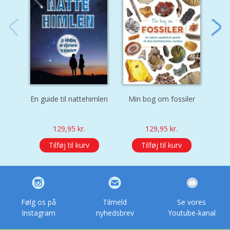
En guide til nattehimlen
Min bog om fossiler
Rum
129,95
kr.
129,95
kr.
Tilføj til kurv
Tilføj til kurv
Følg os på
Tilmeld
Se vores
Instagram
nyhedsbrev
Youtube-kanal