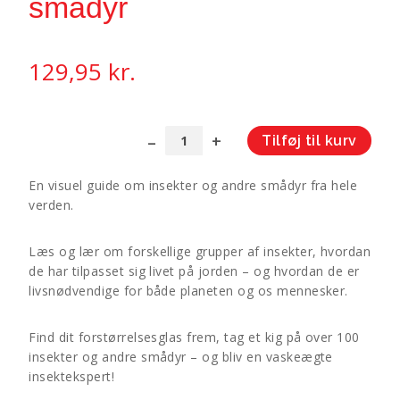
smådyr
129,95
kr.
Tilføj til kurv
Min
A
bog
l
En visuel guide om insekter og andre smådyr fra hele
om
t
verden.
insekter
e
og
r
Læs og lær om forskellige grupper af insekter, hvordan
smådyr
n
de har tilpasset sig livet på jorden – og hvordan de er
antal
a
livsnødvendige for både planeten og os mennesker.
t
i
v
Find dit forstørrelsesglas frem, tag et kig på over 100
e
insekter og andre smådyr – og bliv en vaskeægte
insektekspert!
: