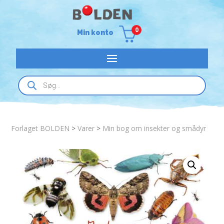
0
Min konto
Products
search
Forlaget BOLDEN
>
Varer
>
Min bog om insekter og smådyr