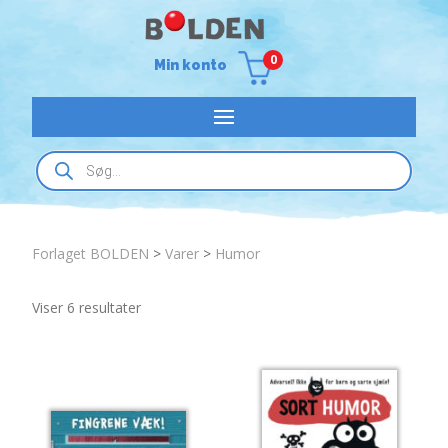
0
Min konto
Products
search
Forlaget BOLDEN
>
Varer
>
Humor
Sorted
Viser 6 resultater
by
latest