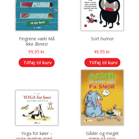
Fingrene væk! Må
Sort humor
ikke åbnes!
99,95
kr.
49,95
kr.
Tilføj til kurv
Tilføj til kurv
Yoga for køer –
Gåder og meget
yoga-øvelser med et
mere på snor