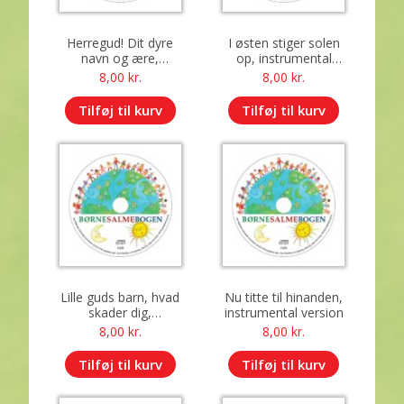
Herregud! Dit dyre
I østen stiger solen
navn og ære,
op, instrumental
instrumental version
version
8,00
kr.
8,00
kr.
Tilføj til kurv
Tilføj til kurv
Lille guds barn, hvad
Nu titte til hinanden,
skader dig,
instrumental version
instrumental version
8,00
kr.
8,00
kr.
Tilføj til kurv
Tilføj til kurv