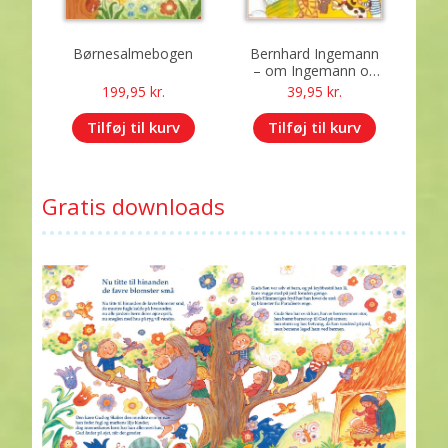
Børnesalmebogen
Bernhard Ingemann
– om Ingemann og
hans salmer
199,95
kr.
39,95
kr.
Tilføj til kurv
Tilføj til kurv
Gratis downloads