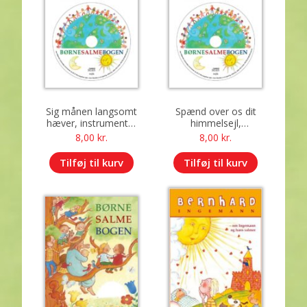
Sig månen langsomt
Spænd over os dit
hæver, instrumental
himmelsejl,
version
instrumental version
8,00
kr.
8,00
kr.
Tilføj til kurv
Tilføj til kurv