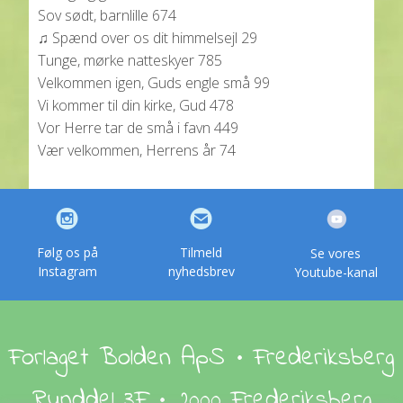
Sov sødt, barnlille 674
♫ Spænd over os dit himmelsejl 29
Tunge, mørke natteskyer 785
Velkommen igen, Guds engle små 99
Vi kommer til din kirke, Gud 478
Vor Herre tar de små i favn 449
Vær velkommen, Herrens år 74
Følg os på
Tilmeld
Se vores
Instagram
nyhedsbrev
Youtube-kanal
Forlaget Bolden ApS • Frederiksberg
Runddel 3F • 2000 Frederiksberg