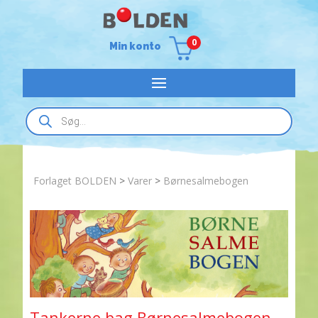
0
Min konto
Products
search
Forlaget BOLDEN
>
Varer
>
Børnesalmebogen
Tankerne bag Børnesalmebogen