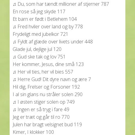
♫ Du, som har tændt millioner af stjerner 787
En rose så jeg skyde 117
Et barn er født i Betlehem 104
♫ Fred hviler over land og by 778
Frydeligt med jubelkor 721
♫ Fyldt af glæde over livets under 448
Glade jul, dejlige jul 120
♫ Gud ske tak og lov 751
Her kommer, Jesus, dine små 123
♫ Her vil ties, her vil bies 557
♫ Herre Gud! Dit dyre navn og ære 7
Hil dig, Frelser og Forsoner 192
I al sin glans nu stråler solen 290
♫ I østen stiger solen op 749
♫ Ingen er så tryg i fare 49
Jeg er træt og går til ro 770
Julen har bragt velsignet bud 119
Kimer, I klokker 100