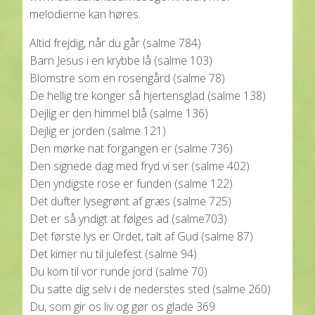
melodierne kan høres.
Altid frejdig, når du går (salme 784)
Barn Jesus i en krybbe lå (salme 103)
Blomstre som en rosengård (salme 78)
De hellig tre konger så hjertensglad (salme 138)
Dejlig er den himmel blå (salme 136)
Dejlig er jorden (salme 121)
Den mørke nat forgangen er (salme 736)
Den signede dag med fryd vi ser (salme 402)
Den yndigste rose er funden (salme 122)
Det dufter lysegrønt af græs (salme 725)
Det er så yndigt at følges ad (salme703)
Det første lys er Ordet, talt af Gud (salme 87)
Det kimer nu til julefest (salme 94)
Du kom til vor runde jord (salme 70)
Du satte dig selv i de nederstes sted (salme 260)
Du, som gir os liv og gør os glade 369