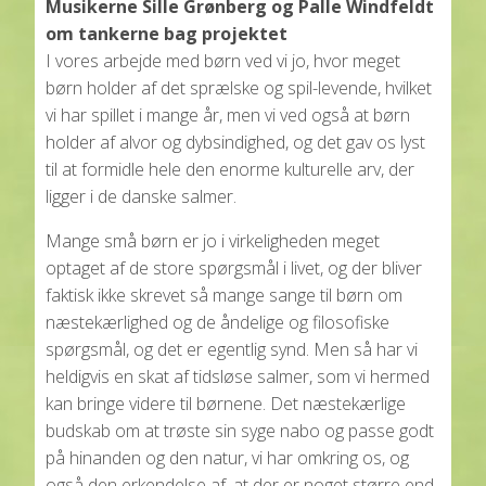
Musikerne Sille Grønberg og Palle Windfeldt
om tankerne bag projektet
I vores arbejde med børn ved vi jo, hvor meget
børn holder af det sprælske og spil-levende, hvilket
vi har spillet i mange år, men vi ved også at børn
holder af alvor og dybsindighed, og det gav os lyst
til at formidle hele den enorme kulturelle arv, der
ligger i de danske salmer.
Mange små børn er jo i virkeligheden meget
optaget af de store spørgsmål i livet, og der bliver
faktisk ikke skrevet så mange sange til børn om
næstekærlighed og de åndelige og filosofiske
spørgsmål, og det er egentlig synd. Men så har vi
heldigvis en skat af tidsløse salmer, som vi hermed
kan bringe videre til børnene. Det næstekærlige
budskab om at trøste sin syge nabo og passe godt
på hinanden og den natur, vi har omkring os, og
også den erkendelse af, at der er noget større end