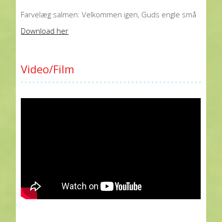
Farvelæg salmen: Velkommen igen, Guds engle små
Download her
Video/Film