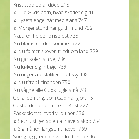
Krist stod op af døde 218
♫ Lille Guds barn, hvad skader dig 41
♫ Lysets engel går med glans 747
♫ Morgenstund har guld i mund 752
Naturen holder pinsefest 723
Nu blomstertiden kommer 722
♫ Nu falmer skoven trindt om land 729
Nu går solen sin vej 786
Nu lukker sig mit øje 789
Nu ringer alle klokker mod sky 408
♫ Nu titte til hinanden 750
Nu vågne alle Guds fugle små 748
Op, al den ting, som Gud har gjort 15
Opstanden er den Herre Krist 222
Påskeblomst! hvad vil du her 236
♫ Se, nu stiger solen af havets skød 754
♫ Sig månen langsomt hæver 769
Sorrig og glæde de vandre til hobe 46