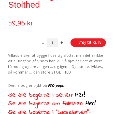
Stolthed
59,95
kr.
Tilføj til kurv
Min
A
lille
l
Villads elsker at bygge huse og slotte, men det er ikke
bog
t
altid, tingene går, som han vil. Så hjælper det at være
om
e
tålmodig og prøve igen … og igen… Og når det lykkes,
følelser:
r
så kommer … den store STOLTHED
Stolthed
n
antal
a
Denne bog er trykt på
FSC-papir
.
t
i
Se alle bøgerne i serien:
Her!
v
Se alle bøgerne om følelser:
Her!
e
:
Se alle bøgerne i “Læselarven”-