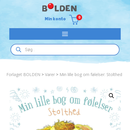
0
Min konto
Products
search
Forlaget BOLDEN
>
Varer
>
Min lille bog om følelser: Stolthed