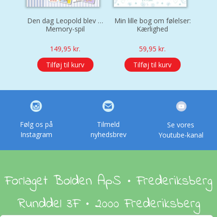
Den dag Leopold blev …
Min lille bog om følelser:
Min l
Memory-spil
Kærlighed
149,95
kr.
59,95
kr.
Tilføj til kurv
Tilføj til kurv
Følg os på
Tilmeld
Se vores
Instagram
nyhedsbrev
Youtube-kanal
Forlaget Bolden ApS • Frederiksberg
Runddel 3F • 2000 Frederiksberg