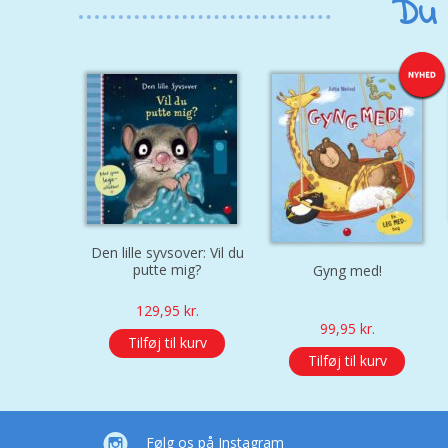
Du 
Den lille syvsover: Vil du
putte mig?
Gyng med!
129,95
kr.
99,95
kr.
Tilføj til kurv
Tilføj til kurv
Følg os på Instagram