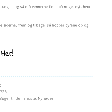
e
r
r tung — og så må vennerne finde på noget nyt, hvor
n
a
t
re siderne, frem og tilbage, så hopper dyrene op og
i
v
e
:
:
Her!
r
726
Bøger til de mindste
,
Nyheder