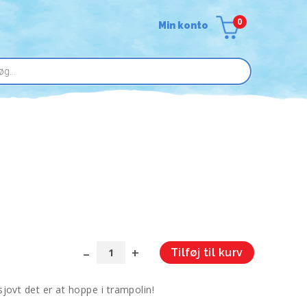
0
Min konto
Tilføj til kurv
Hop
A
med!
l
 sjovt det er at hoppe i trampolin!
antal
t