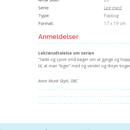
Serie:
Leg med
Type:
Papbog
Format:
17 x 19 cm
Anmeldelser
Lektørudtalelse om serien
“Søde og sjove små bøger om at gynge og hoppe
til, at man “leger” med og vender og drejer bogen
Anne Munk Skytt, DBC