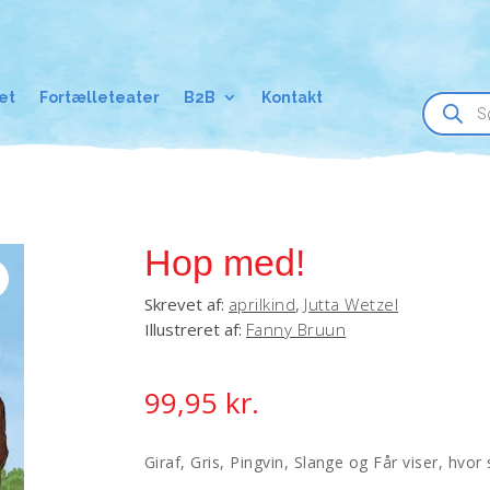
Products
et
Fortælleteater
B2B
Kontakt
search
Hop med!
Skrevet af:
aprilkind
,
Jutta Wetzel
Illustreret af:
Fanny Bruun
99,95
kr.
Giraf, Gris, Pingvin, Slange og Får viser, hvor