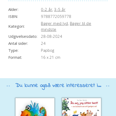
Alder:
0-2 år
,
3-5 år
ISBN:
9788772059778
Bøger med lyd
,
Bøger til de
Kategori:
mindste
Udgivelsesdato:
28-08-2024
Antal sider:
24
Type:
Papbog
Format:
16 x 21 cm
Du kunne også være interesseret i...