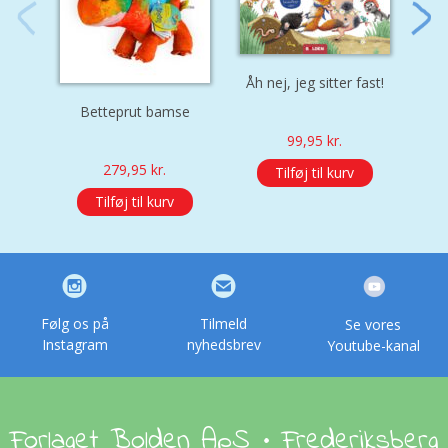
Åh nej, jeg sitter fast!
Betteprut bamse
K
99,95
kr.
279,95
kr.
Tilføj til kurv
Tilføj til kurv
Følg os på
Tilmeld
Se vores
Instagram
nyhedsbrev
Youtube-kanal
Forlaget Bolden ApS • Frederiksberg