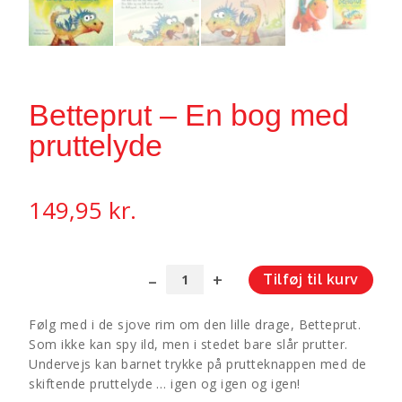
Betteprut – En bog med
pruttelyde
149,95
kr.
Tilføj til kurv
Betteprut
A
-
l
Følg med i de sjove rim om den lille drage, Betteprut.
En
t
Som ikke kan spy ild, men i stedet bare slår prutter.
bog
e
Undervejs kan barnet trykke på prutteknappen med de
med
r
skiftende pruttelyde … igen og igen og igen!
pruttelyde
n