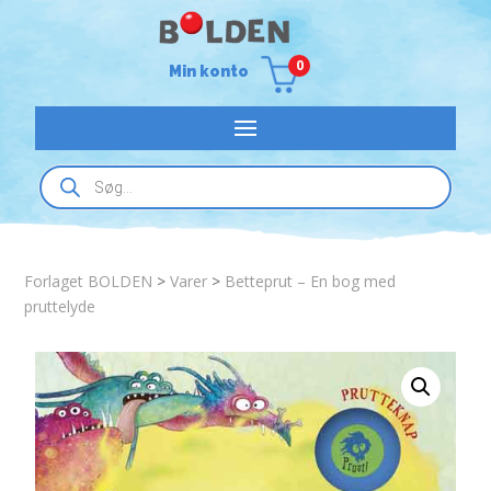
0
Min konto
Products
search
Forlaget BOLDEN
>
Varer
>
Betteprut – En bog med
pruttelyde