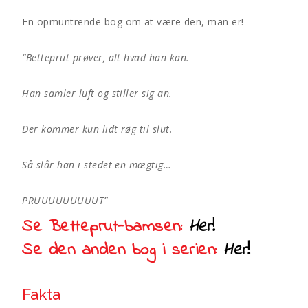
antal
a
En opmuntrende bog om at være den, man er!
t
i
v
“Betteprut prøver, alt hvad han kan.
e
:
Han samler luft og stiller sig an.
Der kommer kun lidt røg til slut.
Så slår han i stedet en mægtig…
PRUUUUUUUUUT”
Se Betteprut-bamsen:
Her
!
Se den anden bog i serien:
Her
!
Fakta