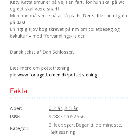
Kitty Kattalemur er på vej i en fart, for hun skal på wc,
r
og det skal være snart!
n
Men hun må vente på at få plads. Der sidder nemlig én
a
på das!
t
En rigtig sjov bog skrevet på rim om toiletbesøg og
i
køkultur – med “forvandlings-“sider!
v
e
Dansk tekst af Dan Schlosser.
:
Læs mere om pottetræning
på:
www.forlagetbolden.dk/pottetraening
Fakta
Alder:
0-2 år
,
3-5 år
ISBN:
9788772052656
Billedbøger
,
Bøger til de mindste
,
Kategori:
Højtlæsning