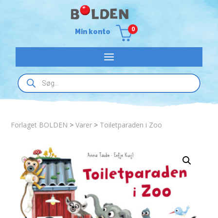
0
Min konto
Products
search
Forlaget BOLDEN
>
Varer
>
Toiletparaden i Zoo