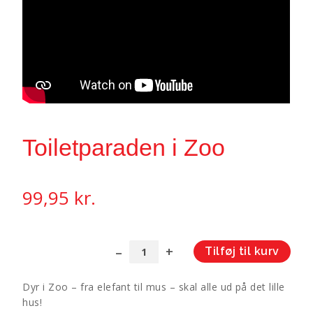
Toiletparaden i Zoo
99,95
kr.
Tilføj til kurv
Toiletparaden
A
i
l
Dyr i Zoo – fra elefant til mus – skal alle ud på det lille
Zoo
t
hus!
antal
e