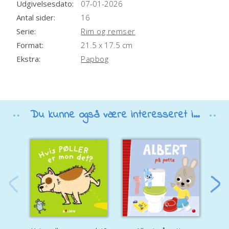
Udgivelsesdato:
07-01-2026
Antal sider:
16
Serie:
Rim og remser
Format:
21.5 x 17.5 cm
Ekstra:
Papbog
Du kunne også være interesseret i...
Åh 