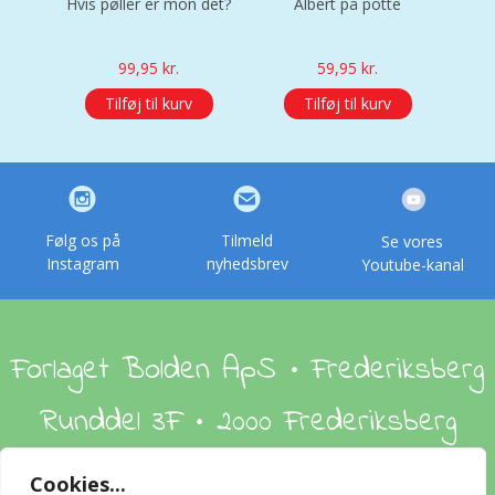
Hvis pøller er mon det?
Albert på potte
99,95
kr.
59,95
kr.
Tilføj til kurv
Tilføj til kurv
Følg os på
Tilmeld
Se vores
Instagram
nyhedsbrev
Youtube-kanal
Forlaget Bolden ApS • Frederiksberg
Runddel 3F • 2000 Frederiksberg
Cookies...
Om os
Handelsbetingelser
Foreign Rights