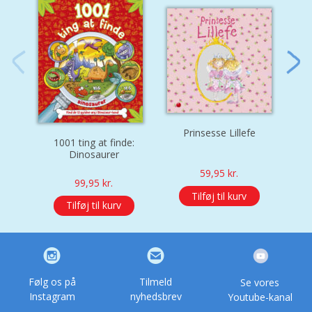
Prinsesse Lillefe
Prin
1001 ting at finde:
Dinosaurer
59,95
kr.
99,95
kr.
Tilføj til kurv
Tilføj til kurv
Følg os på
Tilmeld
Se vores
Instagram
nyhedsbrev
Youtube-kanal