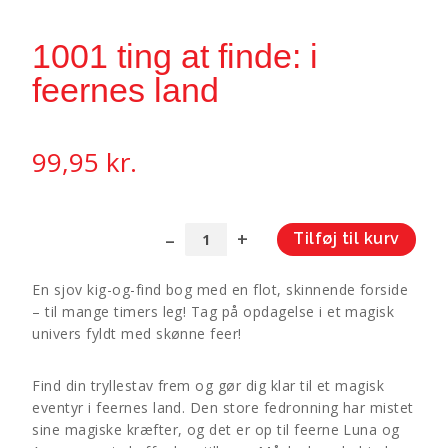
1001 ting at finde: i
feernes land
99,95
kr.
Tilføj til kurv
1001
A
ting
l
En sjov kig-og-find bog med en flot, skinnende forside
at
t
– til mange timers leg! Tag på opdagelse i et magisk
finde:
e
univers fyldt med skønne feer!
i
r
feernes
n
Find din tryllestav frem og gør dig klar til et magisk
land
a
eventyr i feernes land. Den store fedronning har mistet
antal
t
sine magiske kræfter, og det er op til feerne Luna og
i