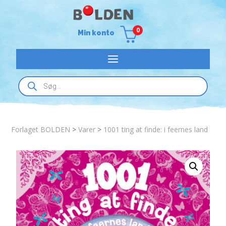
0
Min konto
Products
search
Forlaget BOLDEN
>
Varer
>
1001 ting at finde: i feernes land