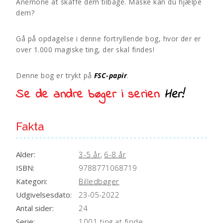
Anemone at skaffe dem tilbage. Måske kan du hjælpe
v
dem?
e
:
Gå på opdagelse i denne fortryllende bog, hvor der er
over 1.000 magiske ting, der skal findes!
Denne bog er trykt på
FSC-papir
.
Se de andre bøger i serien
Her!
Fakta
Alder:
3-5 år
,
6-8 år
ISBN:
9788771068719
Kategori:
Billedbøger
Udgivelsesdato:
23-05-2022
Antal sider:
24
Serie:
1001 ting at finde