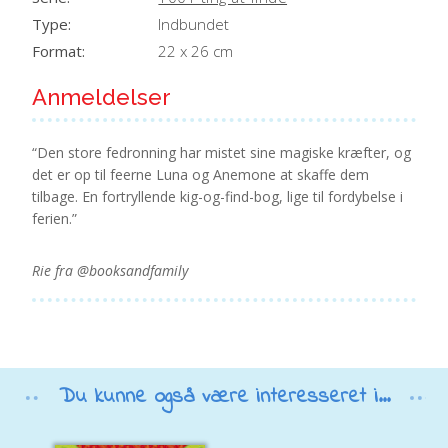
Type:
Indbundet
Format:
22 x 26 cm
Anmeldelser
“Den store fedronning har mistet sine magiske kræfter, og
det er op til feerne Luna og Anemone at skaffe dem
tilbage. En fortryllende kig-og-find-bog, lige til fordybelse i
ferien.”
Rie fra @booksandfamily
Du kunne også være interesseret i...