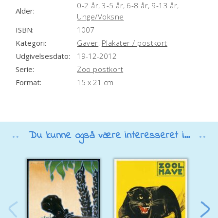
0-2 år
,
3-5 år
,
6-8 år
,
9-13 år
,
Alder:
e
Unge/Voksne
:
ISBN:
1007
Kategori:
Gaver
,
Plakater / postkort
Udgivelsesdato:
19-12-2012
Serie:
Zoo postkort
Format:
15 x 21 cm
Du kunne også være interesseret i...