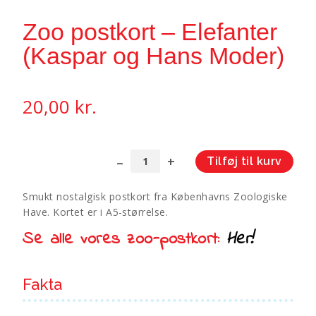
Zoo postkort – Elefanter
(Kaspar og Hans Moder)
20,00
kr.
Tilføj til kurv
Zoo
A
postkort
l
Smukt nostalgisk postkort fra Københavns Zoologiske
-
t
Have. Kortet er i A5-størrelse.
Elefanter
e
(Kaspar
Se alle vores zoo-postkort:
Her!
r
og
n
Hans
a
Fakta
Moder)
t
antal
i
v