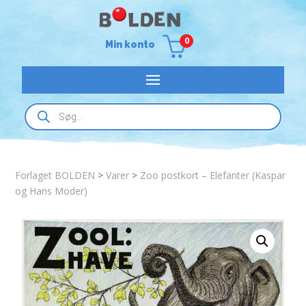
0
Min konto
Products
search
Forlaget BOLDEN
>
Varer
>
Zoo postkort – Elefanter (Kaspar
og Hans Moder)