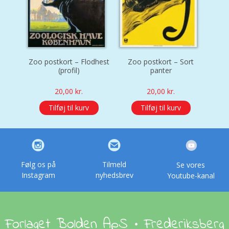
Zoo postkort – Flodhest
Zoo postkort – Sort
(profil)
panter
20,00
kr.
20,00
kr.
Tilføj til kurv
Tilføj til kurv
Følg os på
Tilmeld
Se vores
Instagram
nyhedsbrev
Youtube-kanal
Forlaget Bolden ApS • Frederiksberg