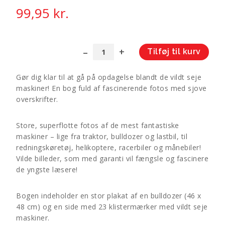
99,95
kr.
Tilføj til kurv
Vildt
A
seje
l
Gør dig klar til at gå på opdagelse blandt de vildt seje
maskiner
t
maskiner! En bog fuld af fascinerende fotos med sjove
-
e
overskrifter.
en
r
fotografisk
n
Store, superflotte fotos af de mest fantastiske
opdagelsesrejse!
a
maskiner – lige fra traktor, bulldozer og lastbil, til
antal
t
redningskøretøj, helikoptere, racerbiler og månebiler!
i
Vilde billeder, som med garanti vil fængsle og fascinere
v
de yngste læsere!
e
:
Bogen indeholder en stor plakat af en bulldozer (46 x
48 cm) og en side med 23 klistermærker med vildt seje
maskiner.