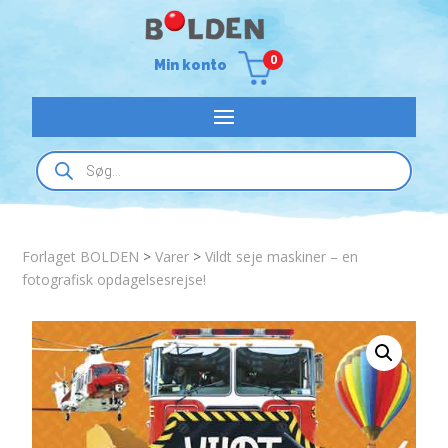
0
Min konto
Products
search
Forlaget BOLDEN
>
Varer
>
Vildt seje maskiner – en
fotografisk opdagelsesrejse!