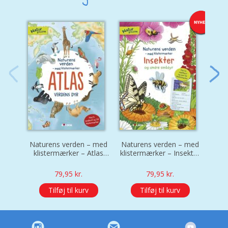
V
Naturens verden – med
Naturens verden – med
klistermærker – Atlas
klistermærker – Insekter
o
Verdens dyr
og andre smådyr
79,95
kr.
79,95
kr.
Tilføj til kurv
Tilføj til kurv