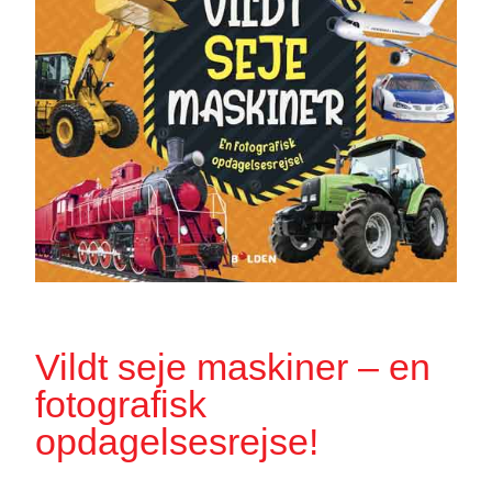
Vildt seje maskiner – en
fotografisk
opdagelsesrejse!