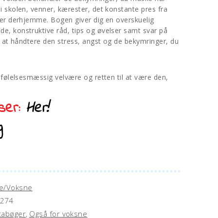
e
i skolen, venner, kærester, det konstante pres fra
antal
r
mer derhjemme. Bogen giver dig en overskuelig
n
, konstruktive råd, tips og øvelser samt svar på
a
l at håndtere den stress, angst og de bekymringer, du
t
i
v
 følelsesmæssig velvære og retten til at være den,
e
:
lser:
Her!
g
e/Voksne
274
tabøger
,
Også for voksne