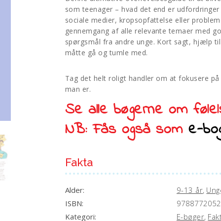
som teenager – hvad det end er udfordringer 
sociale medier, kropsopfattelse eller proble
gennemgang af alle relevante temaer med gode
spørgsmål fra andre unge. Kort sagt, hjælp ti
måtte gå og tumle med.
Tag det helt roligt handler om at fokusere på
man er.
Se alle bøgerne om føle
NB: Fås også som
e-bo
Fakta
Alder:
9-13 år
,
Ung
ISBN:
9788772052
Kategori:
E-bøger
,
Fak