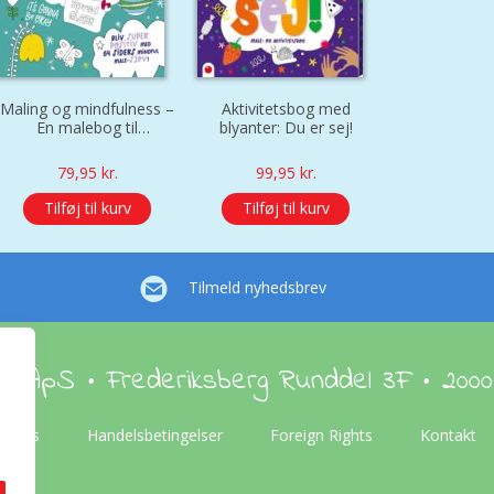
Maling og mindfulness –
Aktivitetsbog med
En malebog til
blyanter: Du er sej!
fordybelse
79,95
kr.
99,95
kr.
Tilføj til kurv
Tilføj til kurv
Tilmeld nyhedsbrev
en ApS • Frederiksberg Runddel 3F • 2000
Om os
Handelsbetingelser
Foreign Rights
Kontakt