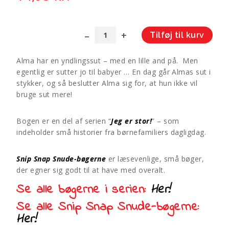
Tilføj til kurv
Snip
A
Snap
l
Alma har en yndlingssut – med en lille and på. Men
Snude:
t
egentlig er sutter jo til babyer … En dag går Almas sut i
Alma
e
stykker, og så beslutter Alma sig for, at hun ikke vil
bruger
r
bruge sut mere!
ikke
n
sut
a
Bogen er en del af serien “
Jeg er stor!
” – som
antal
t
indeholder små historier fra børnefamiliers dagligdag.
i
v
e
Snip Snap Snude-bøgerne
er læsevenlige, små bøger,
der egner sig godt til at have med overalt.
:
Se alle bøgerne i serien:
Her!
Se alle Snip Snap Snude-bøgerne:
Her!