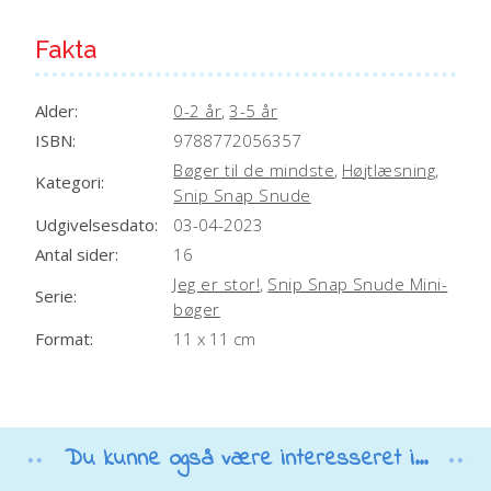
Fakta
Alder:
0-2 år
,
3-5 år
ISBN:
9788772056357
Bøger til de mindste
,
Højtlæsning
,
Kategori:
Snip Snap Snude
Udgivelsesdato:
03-04-2023
Antal sider:
16
Jeg er stor!
,
Snip Snap Snude Mini-
Serie:
bøger
Format:
11 x 11 cm
Du kunne også være interesseret i...