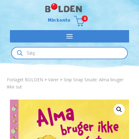
0
Min konto
Products
search
Forlaget BOLDEN
>
Varer
>
Snip Snap Snude: Alma bruger
ikke sut