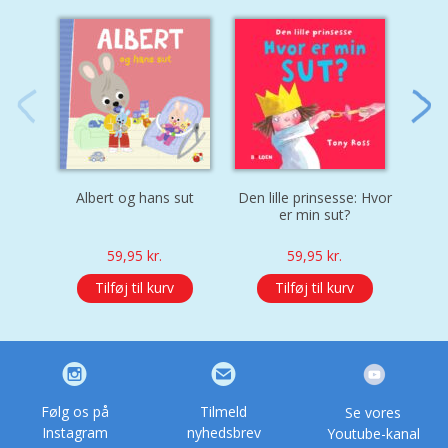
Albert og hans sut
Den lille prinsesse: Hvor
Snip
er min sut?
59,95
kr.
59,95
kr.
Tilføj til kurv
Tilføj til kurv
Følg os på
Tilmeld
Se vores
Instagram
nyhedsbrev
Youtube-kanal