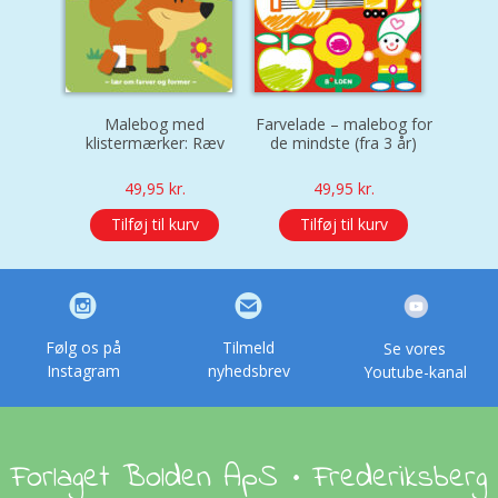
Malebog med
Farvelade – malebog for
klistermærker: Ræv
de mindste (fra 3 år)
49,95
kr.
49,95
kr.
Tilføj til kurv
Tilføj til kurv
Følg os på
Tilmeld
Se vores
Instagram
nyhedsbrev
Youtube-kanal
Forlaget Bolden ApS • Frederiksberg