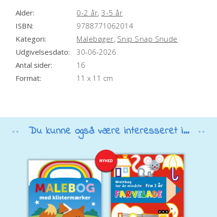
Alder:
0-2 år
,
3-5 år
ISBN:
9788771062014
Kategori:
Malebøger
,
Snip Snap Snude
Udgivelsesdato:
30-06-2026
Antal sider:
16
Format:
11 x 11 cm
Du kunne også være interesseret i...