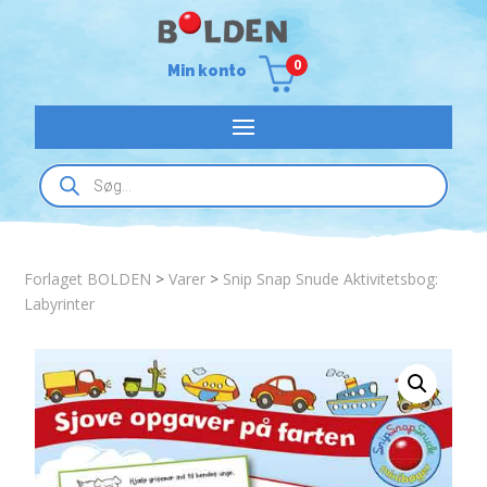
0
Min konto
Products
search
Forlaget BOLDEN
>
Varer
>
Snip Snap Snude Aktivitetsbog:
Labyrinter