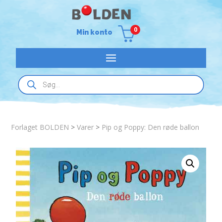
0
Min konto
Products
search
Forlaget BOLDEN
>
Varer
>
Pip og Poppy: Den røde ballon