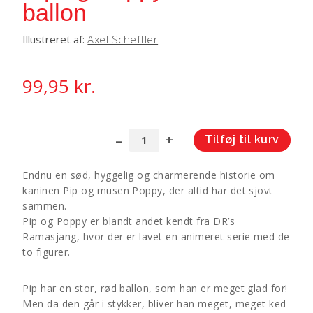
ballon
Illustreret af:
Axel Scheffler
99,95
kr.
Tilføj til kurv
Pip
A
og
l
Endnu en sød, hyggelig og charmerende historie om
Poppy:
t
kaninen Pip og musen Poppy, der altid har det sjovt
Den
e
sammen.
røde
r
Pip og Poppy er blandt andet kendt fra DR’s
ballon
n
Ramasjang, hvor der er lavet en animeret serie med de
antal
a
to figurer.
t
i
Pip har en stor, rød ballon, som han er meget glad for!
v
Men da den går i stykker, bliver han meget, meget ked
e