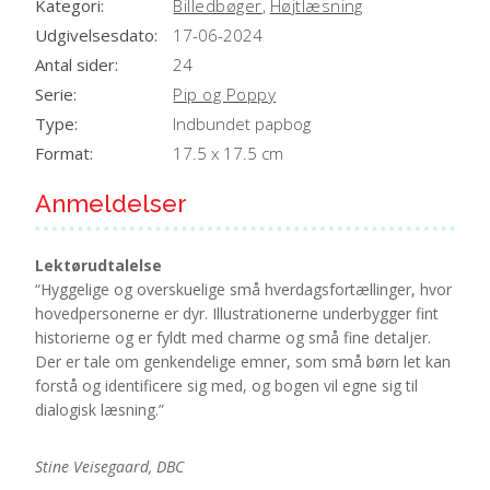
Kategori:
Billedbøger
,
Højtlæsning
Udgivelsesdato:
17-06-2024
Antal sider:
24
Serie:
Pip og Poppy
Type:
Indbundet papbog
Format:
17.5 x 17.5 cm
Anmeldelser
Lektørudtalelse
“Hyggelige og overskuelige små hverdagsfortællinger, hvor
hovedpersonerne er dyr. Illustrationerne underbygger fint
historierne og er fyldt med charme og små fine detaljer.
Der er tale om genkendelige emner, som små børn let kan
forstå og identificere sig med, og bogen vil egne sig til
dialogisk læsning.”
Stine Veisegaard, DBC