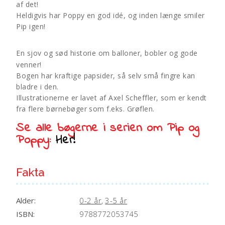
af det!
:
Heldigvis har Poppy en god idé, og inden længe smiler
Pip igen!
En sjov og sød historie om balloner, bobler og gode
venner!
Bogen har kraftige papsider, så selv små fingre kan
bladre i den.
Illustrationerne er lavet af Axel Scheffler, som er kendt
fra flere børnebøger som f.eks. Grøflen.
Se alle bøgerne i serien om Pip og
Poppy:
Her!
Fakta
Alder:
0-2 år
,
3-5 år
ISBN:
9788772053745