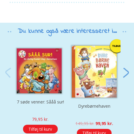
Du kunne også være interesseret i...
Den
7 søde venner: Sååå sur!
Dyrebørnehaven
79,95
kr.
Original
Current
149,95
kr.
99,95
kr.
price
price
Tilføj til kurv
Tilføj til kurv
was:
is: