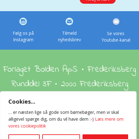
149,95 kr..
99,95 kr..
Følg os på
Tilmeld
Se vores
Instagram
nyhedsbrev
Youtube-kanal
Forlaget Bolden ApS • Frederiksberg
Runddel 3F • 2000 Frederiksberg
Cookies...
Om os
Handelsbetingelser
Foreign Rights
… er næsten lige så gode som børnebøger, men vi skal
alligevel spørge dig, om du vil have dem :-)
Læs mere om
Kontakt
vores cookiepolitik
0
2024 © All rights reserved Forlaget Bolden ApS · CVR-nummer 32558968