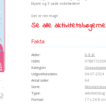
blyant og 5 søde viskelædere!
Det er ren magi!
Se alle aktivitetsbøgern
Fakta
Alder:
6-8 år
ISBN:
9788772059
Kategori:
Opgavebøge
Udgivelsesdato:
04-07-2024
Antal sider:
64
Serie:
Aktivitetsbo
Type:
aktivitetsbog
Format:
17 x 24.8 cm