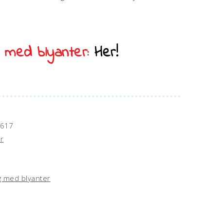
a
t
i
v
e med blyanter:
Her!
e
:
617
r
g med blyanter