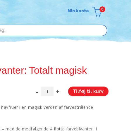
0
Min konto
anter: Totalt magisk
Tilføj til kurv
Aktivitetsbog
A
med
l
 havfruer i en magisk verden af farvestrålende
blyanter:
t
Totalt
e
magisk
r
antal
n
 – med de medfølgende 4 flotte farveblyanter, 1