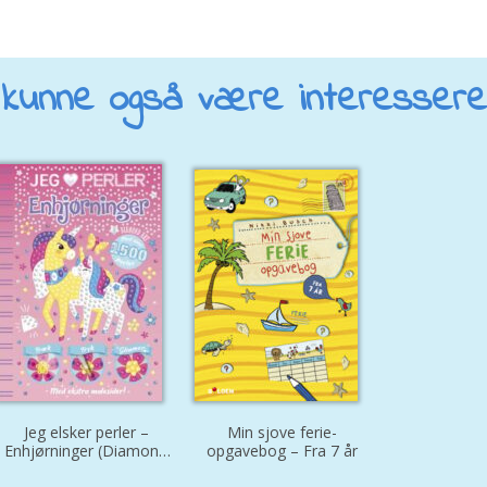
kunne også være interesseret 
Jeg elsker perler –
Min sjove ferie-
Enhjørninger (Diamond
opgavebog – Fra 7 år
Art)