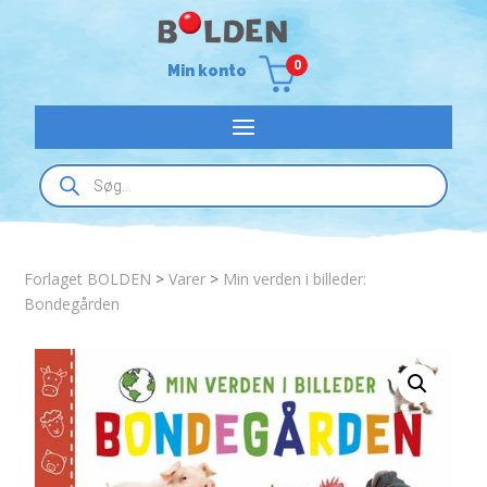
0
Min konto
Products
search
Forlaget BOLDEN
>
Varer
>
Min verden i billeder:
Bondegården