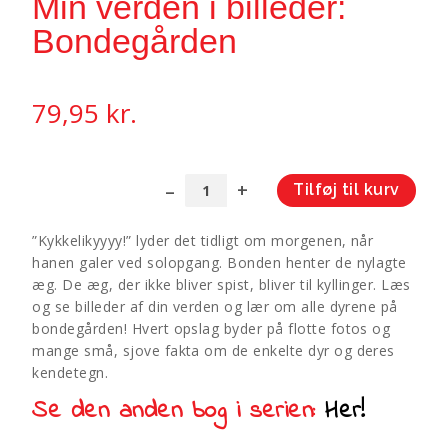
Min verden i billeder:
Bondegården
79,95
kr.
Tilføj til kurv
Min
A
verden
l
”Kykkelikyyyy!” lyder det tidligt om morgenen, når
i
t
hanen galer ved solopgang. Bonden henter de nylagte
billeder:
e
æg. De æg, der ikke bliver spist, bliver til kyllinger. Læs
Bondegården
r
og se billeder af din verden og lær om alle dyrene på
antal
n
bondegården! Hvert opslag byder på flotte fotos og
a
mange små, sjove fakta om de enkelte dyr og deres
t
kendetegn.
i
Se den anden bog i serien:
Her!
v
e