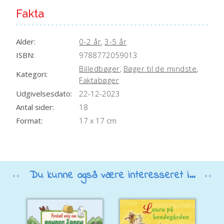
:
Fakta
Alder:
0-2 år
,
3-5 år
ISBN:
9788772059013
Billedbøger
,
Bøger til de mindste
,
Kategori:
Faktabøger
Udgivelsesdato:
22-12-2023
Antal sider:
18
Format:
17 x 17 cm
Du kunne også være interesseret i...