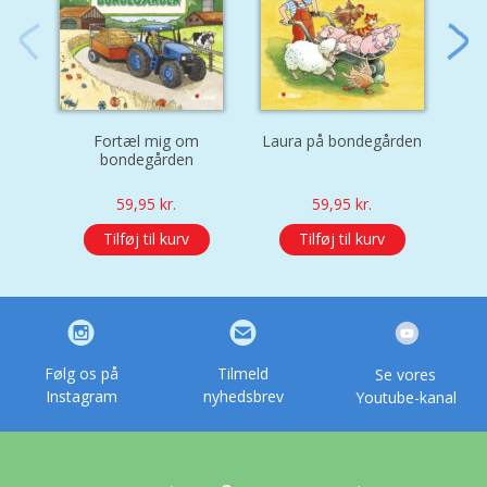
Fortæl mig om
Laura på bondegården
Alb
bondegården
59,95
kr.
59,95
kr.
Tilføj til kurv
Tilføj til kurv
Følg os på
Tilmeld
Se vores
Instagram
nyhedsbrev
Youtube-kanal