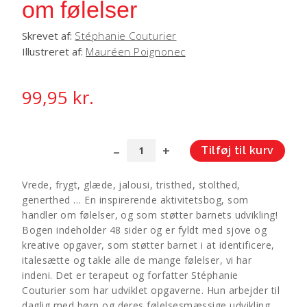
om følelser
Skrevet af:
Stéphanie Couturier
Illustreret af:
Mauréen Poignonec
99,95
kr.
Tilføj til kurv
Min
A
store
l
Vrede, frygt, glæde, jalousi, tristhed, stolthed,
aktivitetsbog
t
generthed … En inspirerende aktivitetsbog, som
om
e
handler om følelser, og som støtter barnets udvikling!
følelser
r
Bogen indeholder 48 sider og er fyldt med sjove og
antal
n
kreative opgaver, som støtter barnet i at identificere,
a
italesætte og takle alle de mange følelser, vi har
t
indeni. Det er terapeut og forfatter Stéphanie
i
Couturier som har udviklet opgaverne. Hun arbejder til
v
daglig med børn og deres følelsesmæssige udvikling.