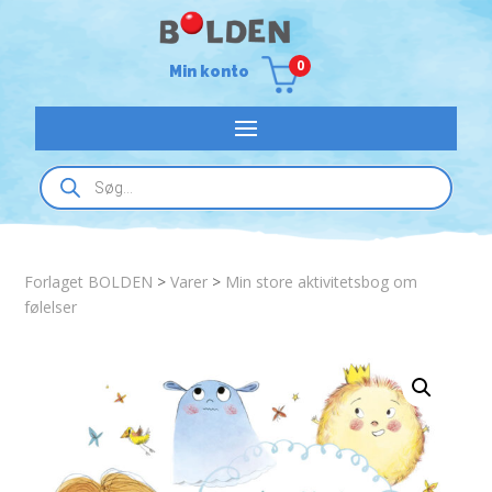
0
Min konto
Products
search
Forlaget BOLDEN
>
Varer
>
Min store aktivitetsbog om
følelser