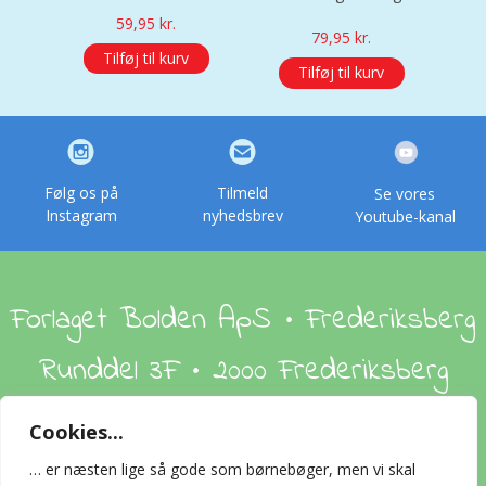
59,95
kr.
79,95
kr.
Tilføj til kurv
Tilføj til kurv
Følg os på
Tilmeld
Se vores
Instagram
nyhedsbrev
Youtube-kanal
Forlaget Bolden ApS • Frederiksberg
Runddel 3F • 2000 Frederiksberg
Cookies...
Om os
Handelsbetingelser
Foreign Rights
… er næsten lige så gode som børnebøger, men vi skal