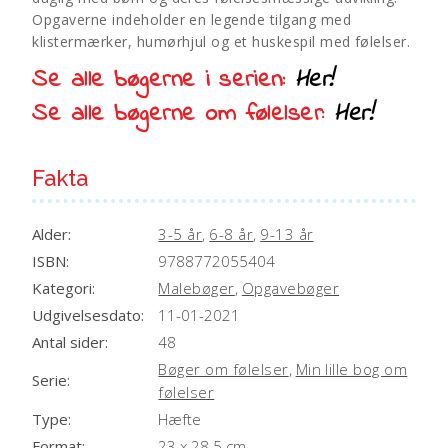
e
Opgaverne indeholder en legende tilgang med
:
klistermærker, humørhjul og et huskespil med følelser.
Se alle bøgerne i serien:
Her!
Se alle bøgerne om følelser:
Her!
Fakta
Alder:
3-5 år
,
6-8 år
,
9-13 år
ISBN:
9788772055404
Kategori:
Malebøger
,
Opgavebøger
Udgivelsesdato:
11-01-2021
Antal sider:
48
Bøger om følelser
,
Min lille bog om
Serie:
følelser
Type:
Hæfte
Format:
23 x 28.5 cm