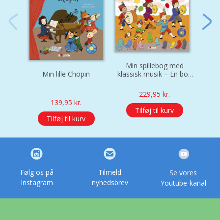
Min spillebog med
Min lille Chopin
Min 
klassisk musik – En bog
med lyd og lys
229,95
kr.
139,95
kr.
Tilføj til kurv
Tilføj til kurv
Følg os på
Tilmeld
Se vores
Instagram
nyhedsbrev
Youtube-kanal