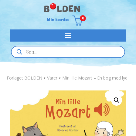
0
Min konto
Products
search
Forlaget BOLDEN
>
Varer
>
Min lille Mozart – En bog med lyd