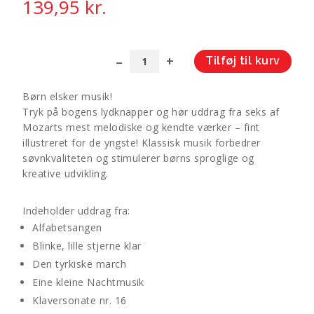
139,95
kr.
Tilføj til kurv
Min
A
lille
l
Børn elsker musik!
Mozart
t
Tryk på bogens lydknapper og hør uddrag fra seks af
-
e
Mozarts mest melodiske og kendte værker – fint
En
r
illustreret for de yngste! Klassisk musik forbedrer
bog
n
søvnkvaliteten og stimulerer børns sproglige og
med
a
kreative udvikling.
lyd
t
antal
i
Indeholder uddrag fra:
v
Alfabetsangen
e
Blinke, lille stjerne klar
:
Den tyrkiske march
Eine kleine Nachtmusik
Klaversonate nr. 16