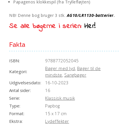
Papagenos klokkespil (fra Tryllefløjten)
NB! Denne bog bruger 3 stk.
AG10/LR1130-batterier
.
Se alle bøgerne i serien:
Her!
Fakta
ISBN:
9788772052045
Bøger med lyd
,
Bøger til de
Kategori:
mindste
,
Sangbøger
Udgivelsesdato:
16-10-2023
Antal sider:
16
Serie:
Klassisk musik
Type:
Papbog
Format:
15 x 17 cm
Ekstra:
Lydeffekter