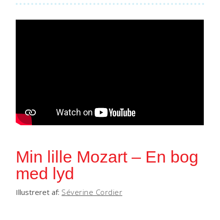
Min lille Mozart – En bog
med lyd
Illustreret af:
Séverine Cordier