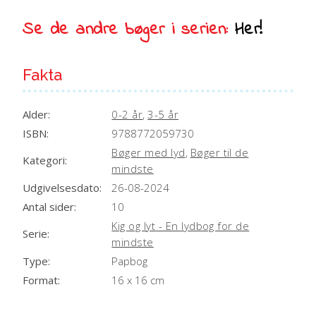
antal
e
Se de andre bøger i serien:
Her!
:
Fakta
Alder:
0-2 år
,
3-5 år
ISBN:
9788772059730
Bøger med lyd
,
Bøger til de
Kategori:
mindste
Udgivelsesdato:
26-08-2024
Antal sider:
10
Kig og lyt - En lydbog for de
Serie:
mindste
Type:
Papbog
Format:
16 x 16 cm