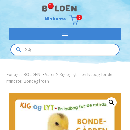
0
Min konto
Products
search
Forlaget BOLDEN
>
Varer
>
Kig og lyt – en lydbog for de
mindste: Bondegården