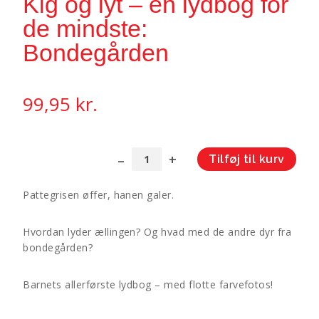
Kig og lyt – en lydbog for
de mindste:
Bondegården
99,95
kr.
Tilføj til kurv
Kig
A
og
l
Pattegrisen øffer, hanen galer.
lyt
t
-
e
Hvordan lyder ællingen? Og hvad med de andre dyr fra
en
r
bondegården?
lydbog
n
for
a
de
t
Barnets allerførste lydbog – med flotte farvefotos!
mindste:
i
Bondegården
v