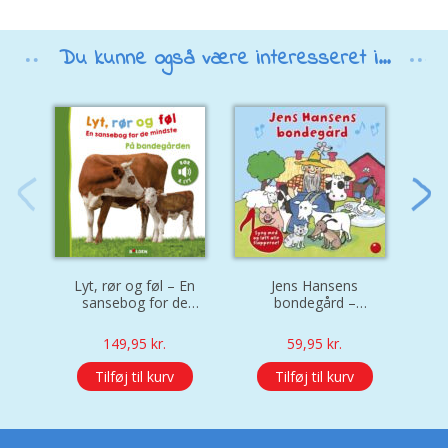
Du kunne også være interesseret i...
Lyt, rør og føl – En
Jens Hansens
Min
sansebog for de
bondegård –
mindste – På
sangflapbog
bondegården
149,95
kr.
59,95
kr.
Tilføj til kurv
Tilføj til kurv