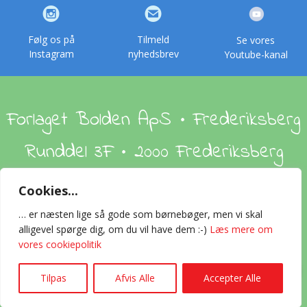
Følg os på
Tilmeld
Se vores
Instagram
nyhedsbrev
Youtube-kanal
Forlaget Bolden ApS • Frederiksberg
Runddel 3F • 2000 Frederiksberg
Cookies...
Om os
Handelsbetingelser
Foreign Rights
… er næsten lige så gode som børnebøger, men vi skal
alligevel spørge dig, om du vil have dem :-)
Læs mere om
Kontakt
vores cookiepolitik
0
2024 © All rights reserved Forlaget Bolden ApS · CVR-nummer 32558968
Tilpas
Afvis Alle
Accepter Alle