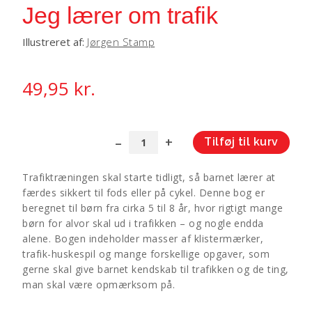
Jeg lærer om trafik
Illustreret af:
Jørgen Stamp
49,95
kr.
Tilføj til kurv
Jeg
A
lærer
l
Trafiktræningen skal starte tidligt, så barnet lærer at
om
t
færdes sikkert til fods eller på cykel. Denne bog er
trafik
e
beregnet til børn fra cirka 5 til 8 år, hvor rigtigt mange
antal
r
børn for alvor skal ud i trafikken – og nogle endda
n
alene. Bogen indeholder masser af klistermærker,
a
trafik-huskespil og mange forskellige opgaver, som
t
gerne skal give barnet kendskab til trafikken og de ting,
i
man skal være opmærksom på.
v
e