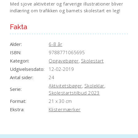
Med sjove aktiviteter og farverige illustrationer bliver
:
indlæring om trafikken og barnets skolestart en leg!
Fakta
Alder:
6-8 år
ISBN:
9788771065695
Kategori:
Opgavebøger
,
Skolestart
Udgivelsesdato:
12-02-2019
Antal sider:
24
Aktivitetsbøger
,
Skoleklar
,
Serie:
Skolestartstilbud 2023
Format:
21 x 30 cm
Ekstra:
Klistermærker