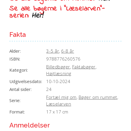
Se alle bøgerne i “Læselarven”-
serien:
Her!
Fakta
Alder:
3-5 år
,
6-8 år
ISBN:
9788776260576
Billedbøger
,
Faktabøger
,
Kategori:
Højtlæsning
Udgivelsesdato:
10-10-2024
Antal sider:
24
Fortæl mig om
,
Bøger om rummet
,
Serie:
Læselarven
Format:
17 x 17 cm
Anmeldelser