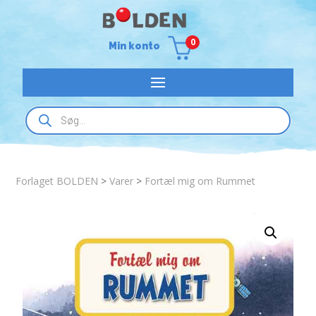
0
Min konto
Products
search
Forlaget BOLDEN
>
Varer
>
Fortæl mig om Rummet