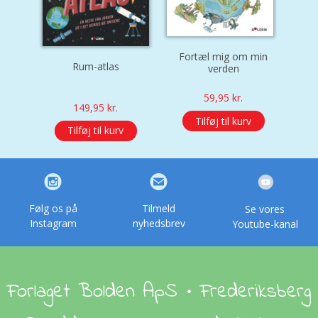
Fortæl mig om min
Rum-atlas
verden
59,95
kr.
149,95
kr.
Tilføj til kurv
Tilføj til kurv
Følg os på
Tilmeld
Se vores
Instagram
nyhedsbrev
Youtube-kanal
Forlaget Bolden ApS • Frederiksberg