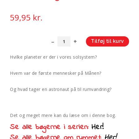
59,95
kr.
Tilføj til kurv
Fortæl
A
mig
l
Hvilke planeter er der i vores solsystem?
om
t
Rummet
e
Hvem var de første mennesker på Månen?
antal
r
n
a
Og hvad tager en astronaut på til rumvandring?
t
Neil Armstrong var det første menneske der betrådte
i
månen.
v
Det og meget mere kan du læse om i denne bog.
e
:
Se alle bøgerne i serien:
Her!
Se alle bøgerne om rummet:
Her!