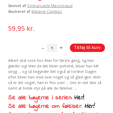
Skrevet af:
Emmanuelle Massonaud
Illustreret af:
Mélanie Combes
59,95
kr.
Tilføj til kurv
Albert
A
og
l
Albert skal sove hos Max for første gang, og han
hans
t
glæder sig! Men da det bliver puttetid, bliver han lidt
følelser
e
utryg … og så begynder det også at tordne! Dagen
antal
r
efter bliver han vred over noget og så glad igen. Men
n
så er der noget, han er flov over … Det er slet ikke så
a
nemt at holde styr på alle de følelser …
t
Se alle bøgerne i serien:
Her!
i
v
Se alle bøgerne om følelser:
Her!
e