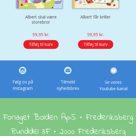
Albert skal være
Albert får briller
Al
storebror
59,95
kr.
59,95
kr.
Tilføj til kurv
Tilføj til kurv
Følg os på
Tilmeld
Se vores
Instagram
nyhedsbrev
Youtube-kanal
Forlaget Bolden ApS • Frederiksberg
Runddel 3F • 2000 Frederiksberg