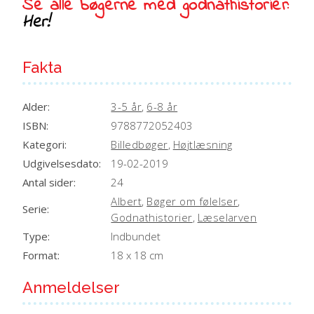
Se alle bøgerne med godnathistorier:
:
Her!
Fakta
Alder:
3-5 år
,
6-8 år
ISBN:
9788772052403
Kategori:
Billedbøger
,
Højtlæsning
Udgivelsesdato:
19-02-2019
Antal sider:
24
Albert
,
Bøger om følelser
,
Serie:
Godnathistorier
,
Læselarven
Type:
Indbundet
Format:
18 x 18 cm
Anmeldelser