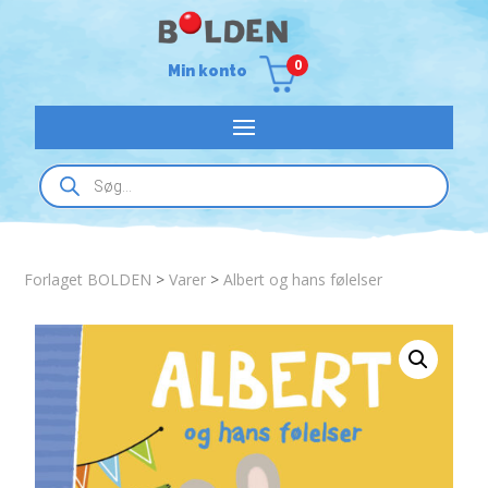
0
Min konto
Products
search
Forlaget BOLDEN
>
Varer
>
Albert og hans følelser