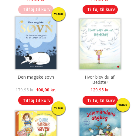
Tilføj til kurv
Tilføj til kurv
Den magiske søvn
Hvor blev du af,
Bedste?
Original
Current
179,95
kr.
100,00
kr.
129,95
kr.
price
price
Tilføj til kurv
Tilføj til kurv
was:
is:
179,95 kr..
100,00 kr..