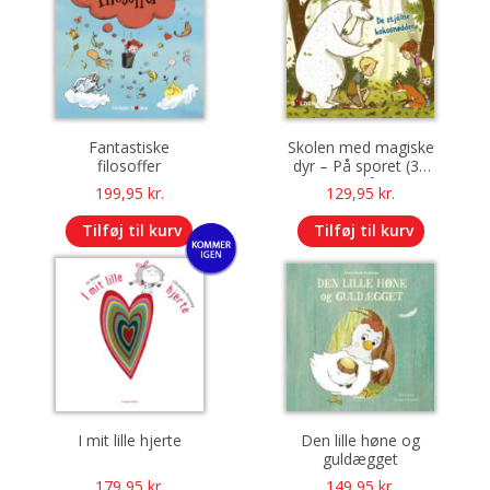
Fantastiske
Skolen med magiske
filosoffer
dyr – På sporet (3):
De stjålne
199,95
kr.
129,95
kr.
kokosnødder
Tilføj til kurv
Tilføj til kurv
I mit lille hjerte
Den lille høne og
guldægget
179,95
kr.
149,95
kr.