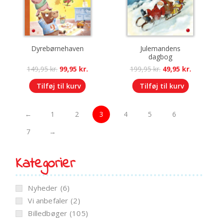
Dyrebørnehaven
Julemandens
dagbog
Original
Current
Original
Current
149,95
kr.
99,95
kr.
199,95
kr.
49,95
kr.
price
price
price
price
Tilføj til kurv
Tilføj til kurv
was:
is:
was:
is:
149,95 kr..
99,95 kr..
199,95 kr..
49,95 kr.
←
1
2
3
4
5
6
7
→
Kategorier
Nyheder
(6)
Vi anbefaler
(2)
Billedbøger
(105)