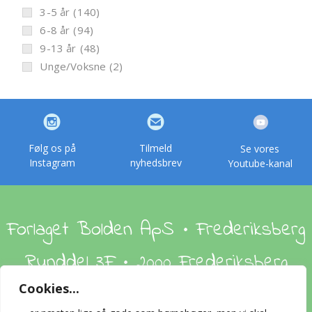
3-5 år
(140)
6-8 år
(94)
9-13 år
(48)
Unge/Voksne
(2)
Følg os på
Tilmeld
Se vores
Instagram
nyhedsbrev
Youtube-kanal
Forlaget Bolden ApS • Frederiksberg
Runddel 3F • 2000 Frederiksberg
Cookies...
Om os
Handelsbetingelser
Foreign Rights