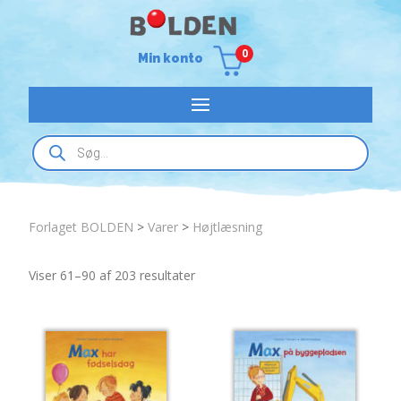
0
Min konto
Products
search
Forlaget BOLDEN
>
Varer
>
Højtlæsning
Sorted
Viser 61–90 af 203 resultater
by
latest