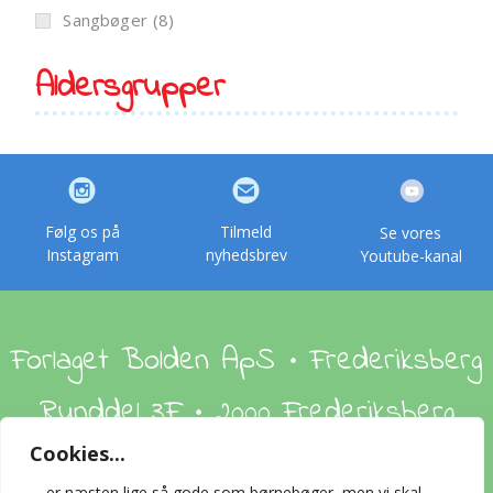
Sangbøger
(8)
Aldersgrupper
Følg os på
Tilmeld
Se vores
Instagram
nyhedsbrev
Youtube-kanal
Forlaget Bolden ApS • Frederiksberg
Runddel 3F • 2000 Frederiksberg
Cookies...
Om os
Handelsbetingelser
Foreign Rights
… er næsten lige så gode som børnebøger, men vi skal