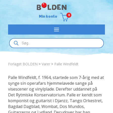
0
Min konto
Products
search
Forlaget BOLDEN
>
Varer
>
Palle Windfeldt
Palle Windfeldt, f. 1964, startede som 7-årig med at
synge sin operafars hjemmelavede sange på
visescener og vinylplade. Derefter uddannet på
Det Rytmiske Konservatorium. Palle er kendt som
komponist og guitarist i Djanzz, Tango Orkestret,
Bagdad Dagblad, Wombat, Dos Mundos,
Guitarreros og Lydland. Derudover har han