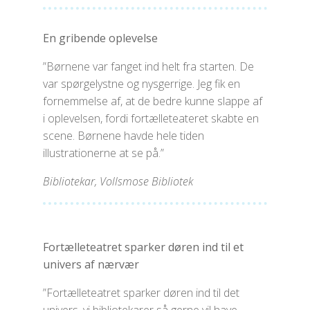
En gribende oplevelse
”Børnene var fanget ind helt fra starten. De
var spørgelystne og nysgerrige. Jeg fik en
fornemmelse af, at de bedre kunne slappe af
i oplevelsen, fordi fortælleteateret skabte en
scene. Børnene havde hele tiden
illustrationerne at se på.”
Bibliotekar, Vollsmose Bibliotek
Fortælleteatret sparker døren ind til et
univers af nærvær
”Fortælleteatret sparker døren ind til det
univers, vi bibliotekarer så gerne vil have