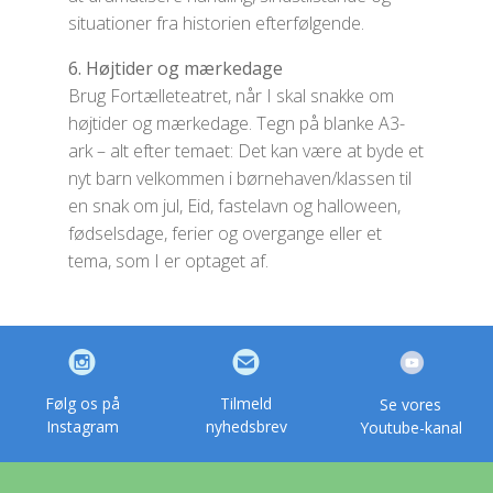
situationer fra historien efterfølgende.
6. Højtider og mærkedage
Brug Fortælleteatret, når I skal snakke om
højtider og mærkedage. Tegn på blanke A3-
ark – alt efter temaet: Det kan være at byde et
nyt barn velkommen i børnehaven/klassen til
en snak om jul, Eid, fastelavn og halloween,
fødselsdage, ferier og overgange eller et
tema, som I er optaget af.
Følg os på
Tilmeld
Se vores
Instagram
nyhedsbrev
Youtube-kanal