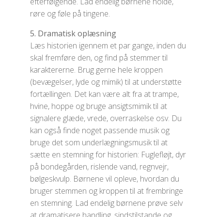
efterfølgende. Lad endelig børnene holde,
røre og føle på tingene.
5. Dramatisk oplæsning
Læs historien igennem et par gange, inden du
skal fremføre den, og find på stemmer til
karaktererne. Brug gerne hele kroppen
(bevægelser, lyde og mimik) til at understøtte
fortællingen. Det kan være alt fra at trampe,
hvine, hoppe og bruge ansigtsmimik til at
signalere glæde, vrede, overraskelse osv. Du
kan også finde noget passende musik og
bruge det som underlægningsmusik til at
sætte en stemning for historien: Fuglefløjt, dyr
på bondegården, rislende vand, regnvejr,
bølgeskvulp. Børnene vil opleve, hvordan du
bruger stemmen og kroppen til at frembringe
en stemning. Lad endelig børnene prøve selv
at dramatisere handling, sindstilstande og