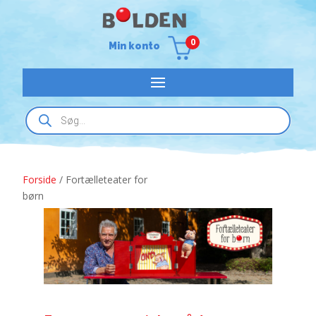
0
Min konto
Products
search
Forside
/ Fortælleteater for
børn