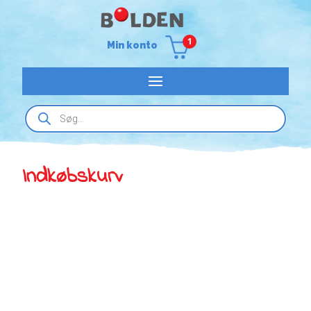
1
Min konto
Products
search
Indkøbskurv