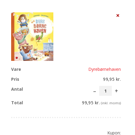
×
Dyrebørnehaven
99,95
kr.
Dyrebø
antal
99,95
kr.
(inkl. moms)
Kupon: