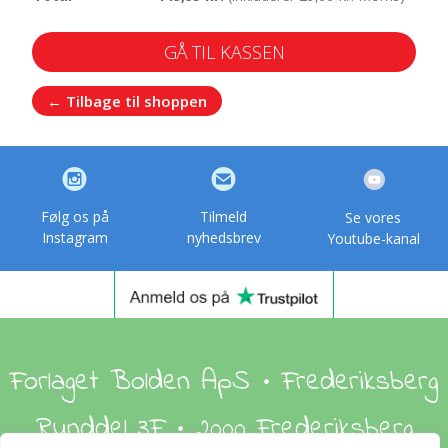
GÅ TIL KASSEN
← Tilbage til shoppen
Følg os på
Tilmeld
Se vores
Instagram
nyhedsbrev
Youtube-kanal
Forlaget Bolden ApS • Frederiksberg
Runddel 3F • 2000 Frederiksberg