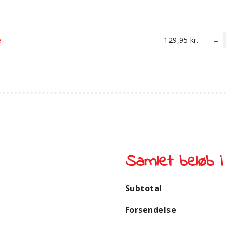
e
129,95
kr.
Samlet beløb i
Subtotal
Forsendelse