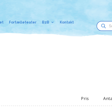
Products
et
Fortælleteater
B2B
Kontakt
search
Pris
Anta