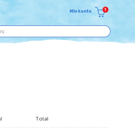
1
Min konto
l
Total