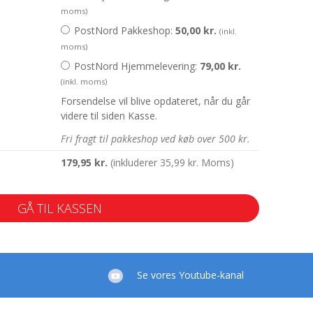
moms)
PostNord Pakkeshop:
50,00
kr.
(inkl.
moms)
PostNord Hjemmelevering:
79,00
kr.
(inkl. moms)
Forsendelse vil blive opdateret, når du går
videre til siden Kasse.
Fri fragt til pakkeshop ved køb over 500 kr.
179,95
kr.
(inkluderer
35,99
kr.
Moms)
GÅ TIL KASSEN
Se vores Youtube-kanal