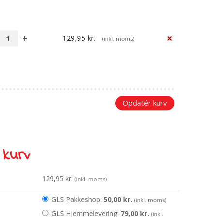
×
129,95
kr.
(inkl. moms)
Rummet
-
en
kosmisk
rejse
antal
Opdatér kurv
 kurv
129,95
kr.
(inkl. moms)
GLS Pakkeshop:
50,00
kr.
(inkl. moms)
GLS Hjemmelevering:
79,00
kr.
(inkl.