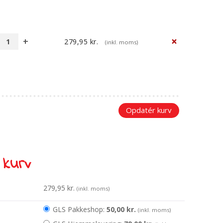
×
279,95
kr.
(inkl. moms)
Buldretrolden
bamse
antal
Opdatér kurv
 kurv
279,95
kr.
(inkl. moms)
GLS Pakkeshop:
50,00
kr.
(inkl. moms)