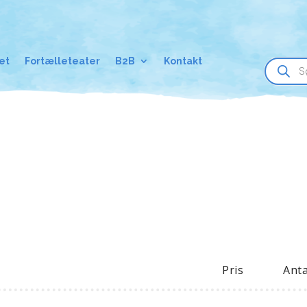
Products
et
Fortælleteater
B2B
Kontakt
search
Pris
Anta