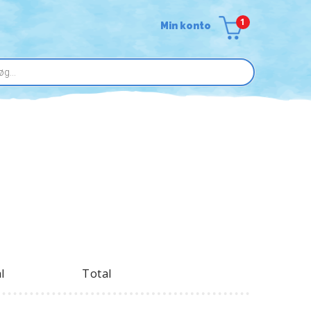
1
Min konto
l
Total