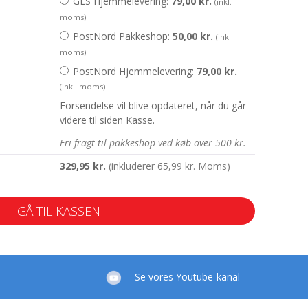
GLS Hjemmelevering:
79,00
kr.
(inkl.
moms)
PostNord Pakkeshop:
50,00
kr.
(inkl.
moms)
PostNord Hjemmelevering:
79,00
kr.
(inkl. moms)
Forsendelse vil blive opdateret, når du går
videre til siden Kasse.
Fri fragt til pakkeshop ved køb over 500 kr.
329,95
kr.
(inkluderer
65,99
kr.
Moms)
GÅ TIL KASSEN
Se vores Youtube-kanal