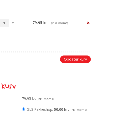
×
79,95
kr.
(inkl. moms)
Lauras
store
førskolebog
antal
Opdatér kurv
 kurv
79,95
kr.
(inkl. moms)
GLS Pakkeshop:
50,00
kr.
(inkl. moms)