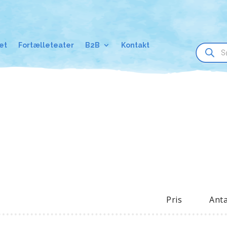
Products
et
Fortælleteater
B2B
Kontakt
search
Pris
Anta