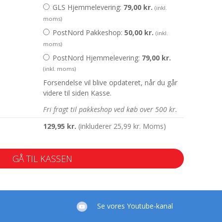
GLS Hjemmelevering:
79,00
kr.
(inkl.
moms)
PostNord Pakkeshop:
50,00
kr.
(inkl.
moms)
PostNord Hjemmelevering:
79,00
kr.
(inkl. moms)
Forsendelse vil blive opdateret, når du går
videre til siden Kasse.
Fri fragt til pakkeshop ved køb over 500 kr.
129,95
kr.
(inkluderer
25,99
kr.
Moms)
GÅ TIL KASSEN
Se vores Youtube-kanal