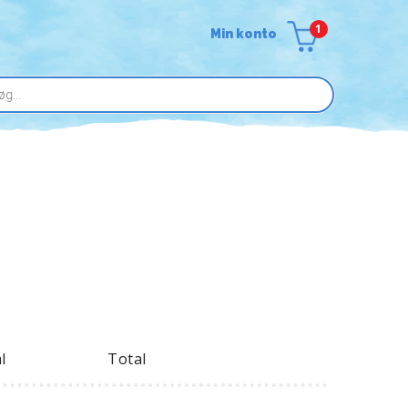
1
Min konto
l
Total