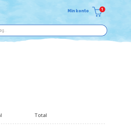
1
Min konto
l
Total