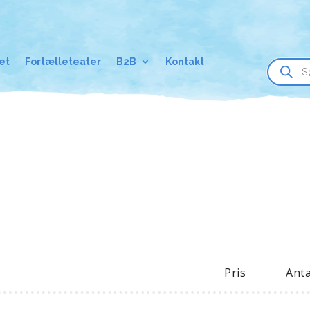
Products
et
Fortælleteater
B2B
Kontakt
search
Pris
Anta