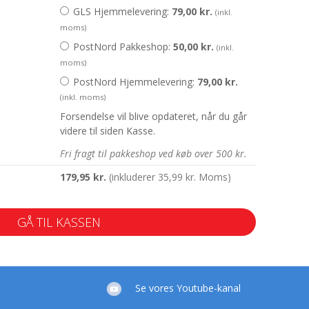
GLS Hjemmelevering:
79,00
kr.
(inkl.
moms)
PostNord Pakkeshop:
50,00
kr.
(inkl.
moms)
PostNord Hjemmelevering:
79,00
kr.
(inkl. moms)
Forsendelse vil blive opdateret, når du går
videre til siden Kasse.
Fri fragt til pakkeshop ved køb over 500 kr.
179,95
kr.
(inkluderer
35,99
kr.
Moms)
GÅ TIL KASSEN
Se vores Youtube-kanal