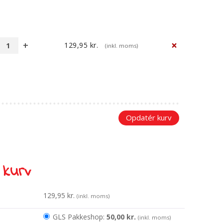
×
129,95
kr.
(inkl. moms)
Yoga
for
køer
-
plakat
antal
Opdatér kurv
 kurv
129,95
kr.
(inkl. moms)
GLS Pakkeshop:
50,00
kr.
(inkl. moms)