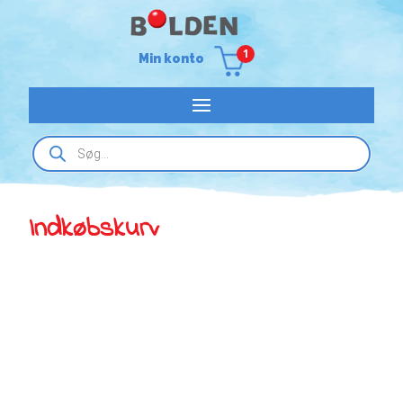
1
Min konto
Products
search
Indkøbskurv