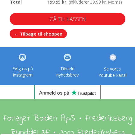
199,95
kr.
(inkluderer
39,99
kr.
Moms)
GÅ TIL KASSEN
← Tilbage til shoppen
Følg os på
Tilmeld
Se vores
Instagram
nyhedsbrev
Youtube-kanal
Forlaget Bolden ApS • Frederiksberg
Runddel 3F • 2000 Frederiksberg