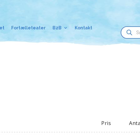
Products
et
Fortælleteater
B2B
Kontakt
search
Pris
Anta