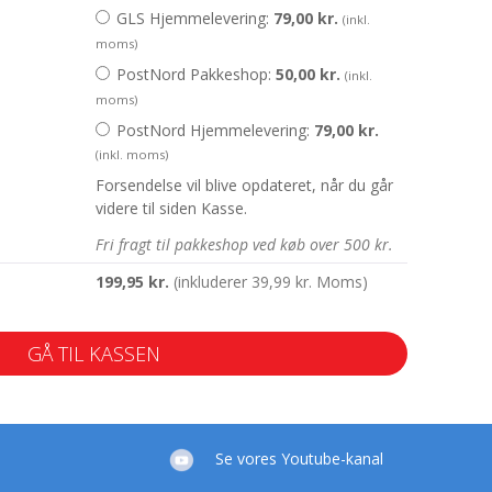
GLS Hjemmelevering:
79,00
kr.
(inkl.
moms)
PostNord Pakkeshop:
50,00
kr.
(inkl.
moms)
PostNord Hjemmelevering:
79,00
kr.
(inkl. moms)
Forsendelse vil blive opdateret, når du går
videre til siden Kasse.
Fri fragt til pakkeshop ved køb over 500 kr.
199,95
kr.
(inkluderer
39,99
kr.
Moms)
GÅ TIL KASSEN
Se vores Youtube-kanal