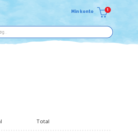
1
Min konto
l
Total