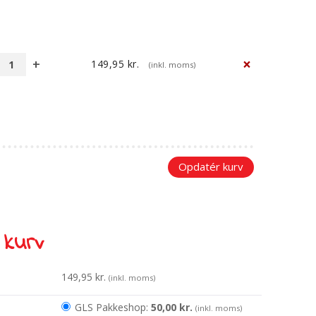
×
149,95
kr.
(inkl. moms)
Fakta-
plakat:
Solsystemet
antal
Opdatér kurv
 kurv
149,95
kr.
(inkl. moms)
GLS Pakkeshop:
50,00
kr.
(inkl. moms)