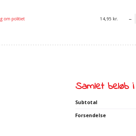
g om politiet
14,95
kr.
Samlet beløb i
Subtotal
Forsendelse