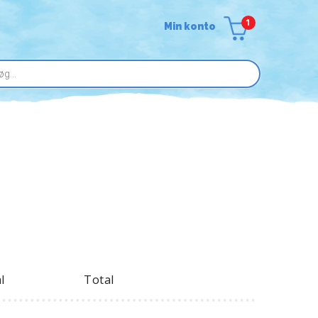
1
Min konto
l
Total