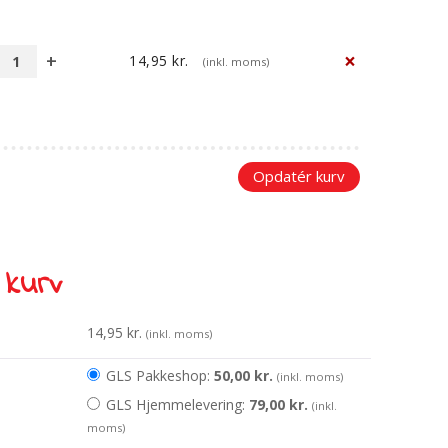
×
14,95
kr.
(inkl. moms)
Snip
snap
snude:
Fortæl
mig
om
Opdatér kurv
politiet
antal
 kurv
14,95
kr.
(inkl. moms)
GLS Pakkeshop:
50,00
kr.
(inkl. moms)
GLS Hjemmelevering:
79,00
kr.
(inkl.
moms)