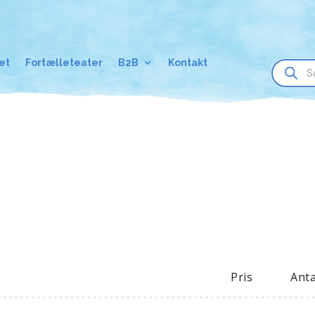
Products
et
Fortælleteater
B2B
Kontakt
search
Pris
Anta