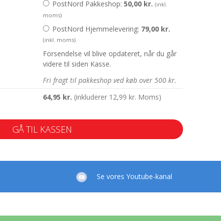
PostNord Pakkeshop:
50,00
kr.
(inkl.
moms)
PostNord Hjemmelevering:
79,00
kr.
(inkl. moms)
Forsendelse vil blive opdateret, når du går
videre til siden Kasse.
Fri fragt til pakkeshop ved køb over 500 kr.
64,95
kr.
(inkluderer
12,99
kr.
Moms)
GÅ TIL KASSEN
Se vores Youtube-kanal