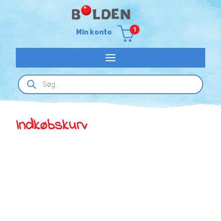
1
Min konto
Products
search
Indkøbskurv