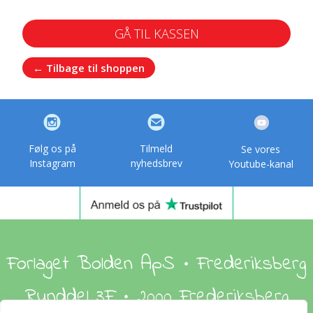
GÅ TIL KASSEN
← Tilbage til shoppen
Følg os på
Tilmeld
Se vores
Instagram
nyhedsbrev
Youtube-kanal
Forlaget Bolden ApS • Frederiksberg
Runddel 3F • 2000 Frederiksberg