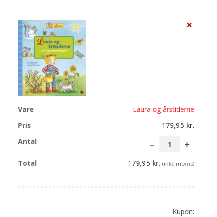
×
Laura og årstiderne
179,95
kr.
Laura
og
179,95
kr.
(inkl. moms)
årstide
antal
Kupon: