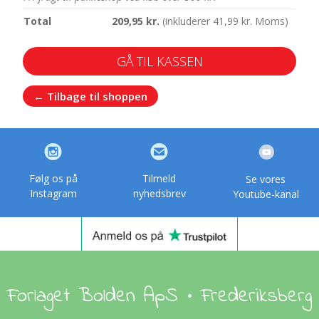
209,95
kr.
(inkluderer
41,99
kr.
Moms)
GÅ TIL KASSEN
← Tilbage til shoppen
Følg os på
Tilmeld
Se vores
Instagram
nyhedsbrev
Youtube-kanal
Forlaget Bolden ApS • Frederiksberg