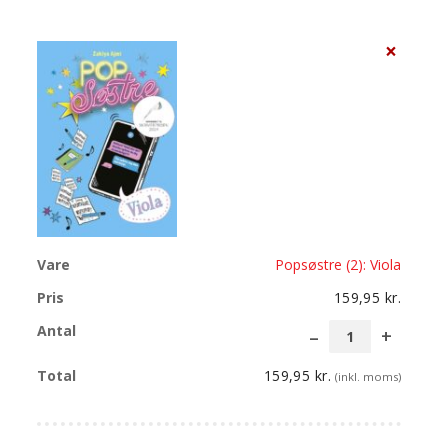
×
Popsøstre (2): Viola
159,95
kr.
Popsøs
(2):
159,95
kr.
(inkl. moms)
Viola
antal