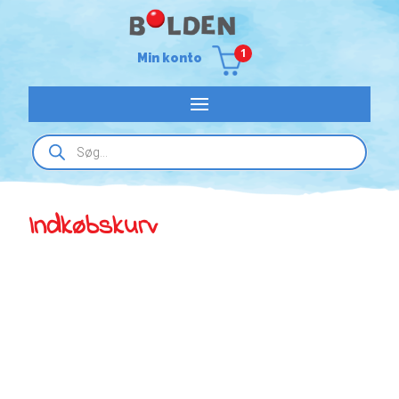
1
Min konto
Products
search
Indkøbskurv