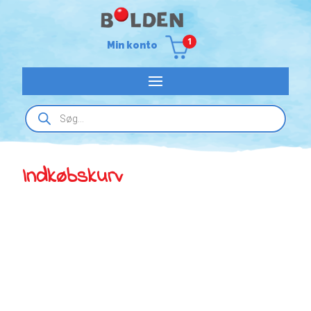
1
Min konto
Products
search
Indkøbskurv