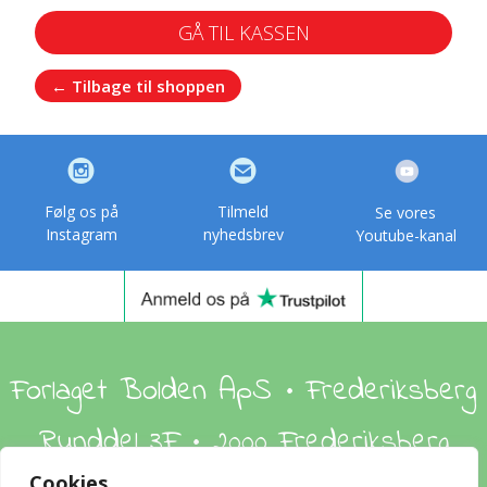
GÅ TIL KASSEN
← Tilbage til shoppen
Følg os på
Tilmeld
Se vores
Instagram
nyhedsbrev
Youtube-kanal
Forlaget Bolden ApS • Frederiksberg
Runddel 3F • 2000 Frederiksberg
Cookies...