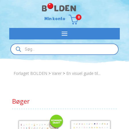
0
Min konto
Products
search
Forlaget BOLDEN
>
Varer
>
En visuel guide til...
Bøger