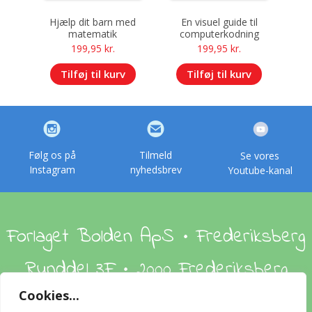
Hjælp dit barn med
En visuel guide til
matematik
computerkodning
199,95
kr.
199,95
kr.
Tilføj til kurv
Tilføj til kurv
Følg os på
Tilmeld
Se vores
Instagram
nyhedsbrev
Youtube-kanal
Forlaget Bolden ApS • Frederiksberg
Runddel 3F • 2000 Frederiksberg
Cookies...
Om os
Handelsbetingelser
Foreign Rights