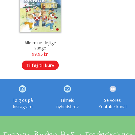
Alle mine dejlige
sange
99,95
kr.
Tilføj til kurv
Følg os på
Tilmeld
Se vores
Instagram
nyhedsbrev
Youtube-kanal