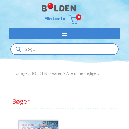
0
Min konto
Products
search
Forlaget BOLDEN
>
Varer
>
Alle mine dejlige...
Bøger