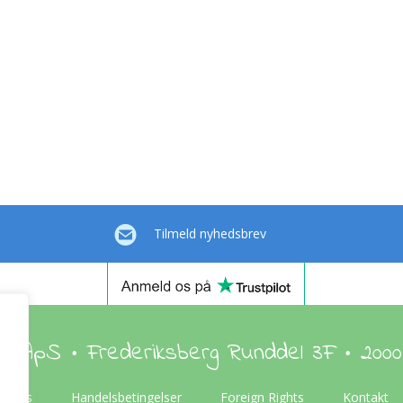
Tilmeld nyhedsbrev
en ApS • Frederiksberg Runddel 3F • 2000
Om os
Handelsbetingelser
Foreign Rights
Kontakt