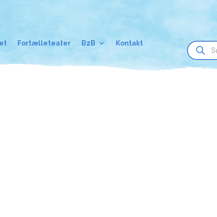
Products
et
Fortælleteater
B2B
Kontakt
search