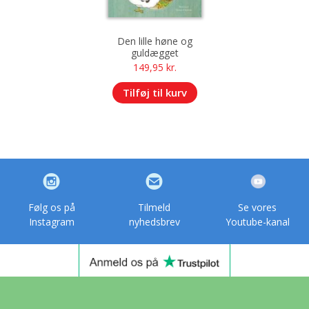
Den lille høne og
guldægget
149,95
kr.
Tilføj til kurv
Følg os på
Tilmeld
Se vores
Instagram
nyhedsbrev
Youtube-kanal