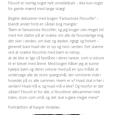
Filosofi er nemlig noget helt umiddelbart – ikke kun noget
for gamle mænd med lange skæg!
Birgitte debuterer med bogen “Fantastiske Filosoffer” –
blandt andet fordi en sådan bog mangler:
“Børn er fantastiske filosoffer, og jeg bruger selv meget tid
med min datter på at snakke om alle de forunderlige ting,
der sker i verden, om livet og døden, rigtigt og forkert –
generelt bare hvad der er op og ned i verden. Det skønne
ved at snakke filosofisk med børn er netop,
at de ikke er lige så fastlåste i deres tanker, som vi voksne
tit er blevet med årene. Med bogen håber jeg at kunne
hjælpe børn og deres voksne med på en sjov måde at
undersøge alle de store spørgsmål, der rumsterer inde i
hovedet på os alle sammen. Hvem er vi? Hvad skal vi her i
verden? Hvad må vi, og hvad må vi ikke? Og hvorfor er det
sådan? Filosofi er for alle, vi filosoferer allesammen hele
tiden, store som små, og det skal vi gøre meget mere!”
Portrætfoto af Kasper Vindeløv.