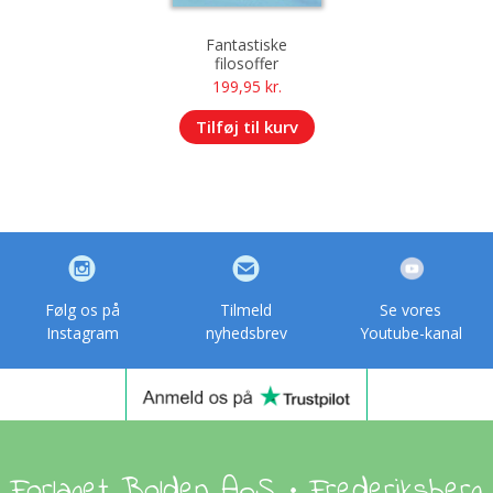
Fantastiske
filosoffer
199,95
kr.
Tilføj til kurv
Følg os på
Tilmeld
Se vores
Instagram
nyhedsbrev
Youtube-kanal
Forlaget Bolden ApS • Frederiksberg