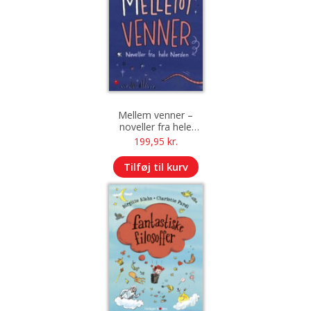
Mellem venner –
noveller fra hele
Norden
199,95
kr.
Tilføj til kurv