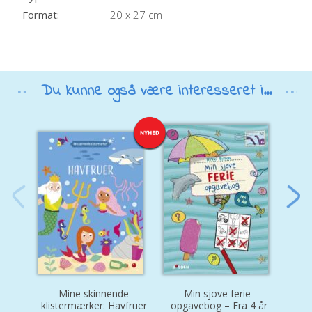
Format:
20 x 27 cm
Du kunne også være interesseret i...
Mine skinnende
Min sjove ferie-
M
klistermærker: Havfruer
opgavebog – Fra 4 år