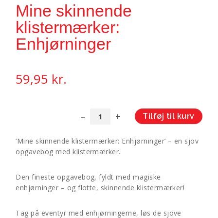
Mine skinnende
klistermærker:
Enhjørninger
59,95
kr.
Tilføj til kurv
Mine
A
skinnende
l
‘Mine skinnende klistermærker: Enhjørninger’ – en sjov
klistermærker:
t
opgavebog med klistermærker.
Enhjørninger
e
antal
r
Den fineste opgavebog, fyldt med magiske
n
enhjørninger – og flotte, skinnende klistermærker!
a
t
i
Tag på eventyr med enhjørningerne, løs de sjove