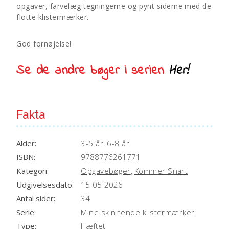
v
opgaver, farvelæg tegningerne og pynt siderne med de
e
flotte klistermærker.
:
God fornøjelse!
Se de andre bøger i serien
Her!
Fakta
Alder:
3-5 år
,
6-8 år
ISBN:
9788776261771
Kategori:
Opgavebøger
,
Kommer Snart
Udgivelsesdato:
15-05-2026
Antal sider:
34
Serie:
Mine skinnende klistermærker
Type:
Hæftet