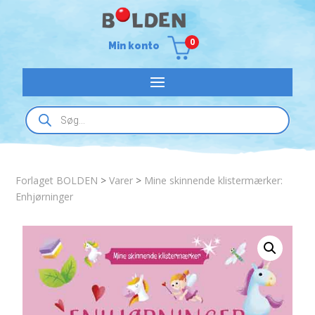
0
Min konto
Products
search
Forlaget BOLDEN
>
Varer
>
Mine skinnende klistermærker:
Enhjørninger