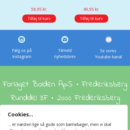
59,95
kr.
49,95
kr.
Tilføj til kurv
Tilføj til kurv
Følg os på
Tilmeld
Se vores
Instagram
nyhedsbrev
Youtube-kanal
Forlaget Bolden ApS • Frederiksberg
Runddel 3F • 2000 Frederiksberg
Cookies...
Om os
Handelsbetingelser
Foreign Rights
… er næsten lige så gode som børnebøger, men vi skal